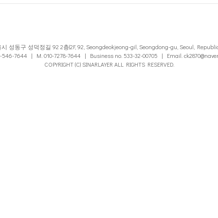
성동구 성덕정길 92 2층(2F, 92, Seongdeokjeong-gil, Seongdong-gu, Seoul, Republic 
2-546-7644 | M. 010-7278-7644 | Business no. 533-32-00705 | Email. ck2870@nave
COPYRIGHT (C) SINARLAYER ALL RIGHTS RESERVED.