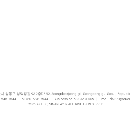
성동구 성덕정길 92 2층(2F, 92, Seongdeokjeong-gil, Seongdong-gu, Seoul, Republic 
2-546-7644 | M. 010-7278-7644 | Business no. 533-32-00705 | Email. ck2870@nave
COPYRIGHT (C) SINARLAYER ALL RIGHTS RESERVED.