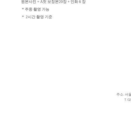
원본사진 + A컷 보정본20장 + 인화 6 장
* 주중 촬영 가능
* 2시간 촬영 기준
주소. 서울시 
T. 0