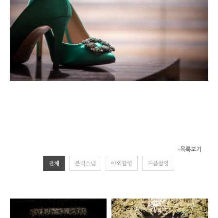
-목록보기
전체
본식스냅
야외촬영
커플촬영