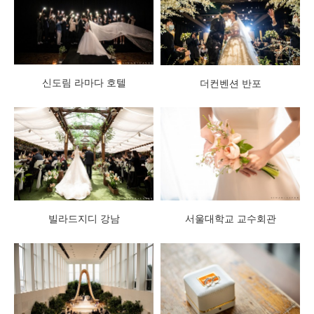
신도림 라마다 호텔
더컨벤션 반포
빌라드지디 강남
서울대학교 교수회관